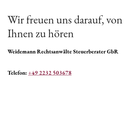
Wir freuen uns darauf, von
Ihnen zu hören
Weidemann Rechtsanwälte Steuerberater GbR
Telefon:
+49 2232 503678
E-Mail:weidemann@weidemann-taxlaw.de
Anschrift: Am Kuttenbusch 48 a, 50321
Brühl/Rheinland
Womit können wir Ihnen